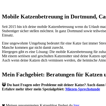
Mobile Katzenbetreuung in Dortmund, Ca
Seit 2015 bin ich deine mobile Katzenbetreuung wenn du Urlaub mach
Stubentiger sicher stellen möchtest. In ganz Dortmund sowie teilwei
Einsatz.
Eine ungewohnte Umgebung bedeutet für eine Katze fast immer Stres
Manche kommen gar nicht damit zurecht.
Hiergegen gibt es eine Lösung: Die mobile Katzenbetreuung für zuha
Mit einem seriösen und geschulten Katzensitter sind deine Katzen opt
Auch wenn deine Katzen dich vermissen werden, die heimische Atmosp
Mein Fachgebiet: Beratungen für Katzen 
😺 Du hast Fragen oder Probleme mit deiner Katze? A
uch dann b
Erfahre mehr über mein Spezialgebiet:
Miezen-Sprechstunde
❤ Meinen renommierten Katzenblog findest du
hier