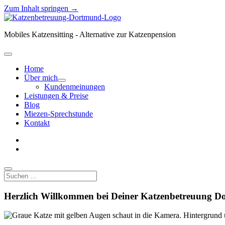
Zum Inhalt springen →
Katzenbetreuung
Dortmund
Mobiles Katzensitting - Alternative zur Katzenpension
Menü
öffnen
Home
Über mich
Menü
Kundenmeinungen
öffnen
Leistungen & Preise
Blog
Miezen-Sprechstunde
Kontakt
facebook
instagram
Suchen
Herzlich Willkommen bei Deiner Katzenbetreuung 