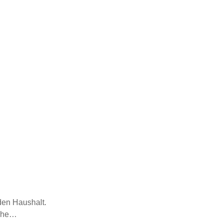
den Haushalt.
lche…