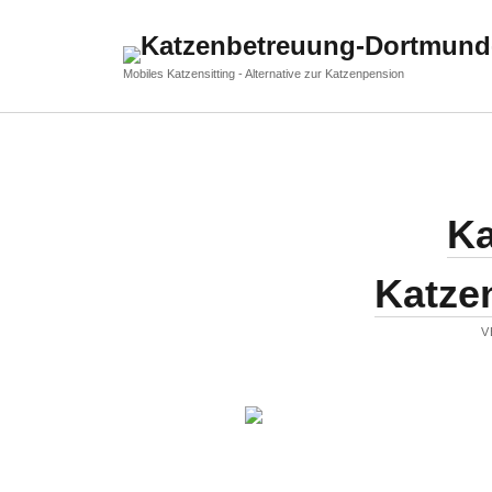
Katzenbetreuung
Mobiles Katzensitting - Alternative zur Katzenpension
Dortmund
Ka
Katze
V