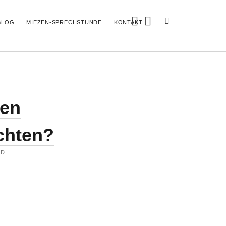
facebook
instagram
BLOG
MIEZEN-SPRECHSTUNDE
KONTAKT
hen
chten?
ND