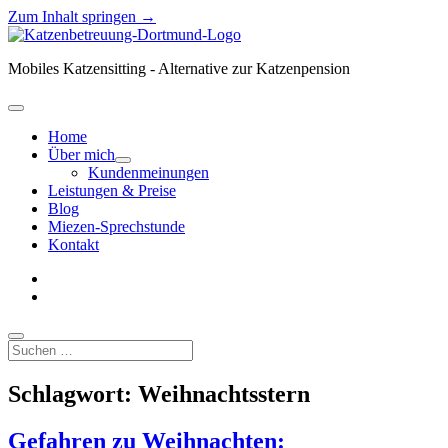
Zum Inhalt springen →
Katzenbetreuung
Dortmund
Mobiles Katzensitting - Alternative zur Katzenpension
Menü
öffnen
Home
Über mich
Menü
Kundenmeinungen
öffnen
Leistungen & Preise
Blog
Miezen-Sprechstunde
Kontakt
facebook
instagram
Suchen
Schlagwort:
Weihnachtsstern
Gefahren zu Weihnachten: