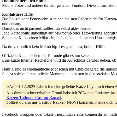
Dokumentiere den Fund
Mache Fotos und notiere dir den genauen Fundort. Diese Information
Kontaktiere Hilfe
Die Polizei oder Feuerwehr ist in den meisten Fällen nicht für Katze
und entsorgt.
Damit das nicht passiert, solltest du selbst aktiv werden:
Jede Katze sollte unbedingt auf Mikrochip oder Tätowierung geprüft 
Sollte die Katze einen Mikrochip haben, kann damit ein Haustierregis
Da du vermutlich kein Mikrochip-Lesegerät hast, hol dir Hilfe.
Offizielle Anlaufstellen für Totfunde gibt es nur selten.
Eine kurze Internet-Recherche wird dir Aufschluss darüber geben, ob 
Häufig sind es ehrenamtliche Menschen mit Chiplesegerät, die unter
findest solche ehrenamtliche Menschen am besten in den sozialen Me
⭐Am 01.12.2023 habe ich meine geliebte Katze Lily durch einen Au
Aus diesem schmerzhaften Grund habe ich 2024 eine Initiative ins
Katzen-Totfunde Castrop-Rauxel
.
Solltest du also aus Castrop-Rauxel (NRW) kommen, melde dich für 
Facebook-Gruppen oder lokale Tierschutzvereine können dir am beste