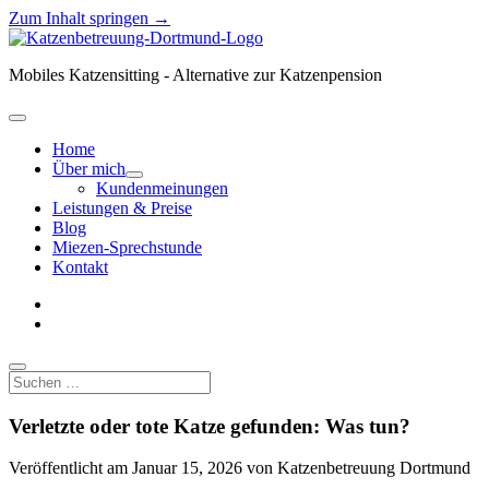
Zum Inhalt springen →
Katzenbetreuung
Dortmund
Mobiles Katzensitting - Alternative zur Katzenpension
Menü
öffnen
Home
Über mich
Menü
Kundenmeinungen
öffnen
Leistungen & Preise
Blog
Miezen-Sprechstunde
Kontakt
facebook
instagram
Suchen
Verletzte oder tote Katze gefunden: Was tun?
Veröffentlicht am Januar 15, 2026 von Katzenbetreuung Dortmund